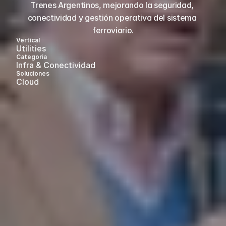
Trenes Argentinos, mejorando la seguridad, 
conectividad y gestión operativa del sistema 
ferroviario.
Vertical
Utilities
Categoria
Infra & Conectividad 
Soluciones
Cloud  