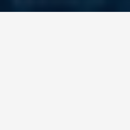
El desafío
Nuestro cliente, una de las mayores compañías 
distribuidoras de energía eléctrica de Argentina, 
confió en Grupo Datco para implementar una 
solución integral de Telemetría y telecontrol en su 
red de energía de media tensión. Este proyecto, 
iniciado en 2021 y con más de 1.000 RTU (Remote 
Terminal Unit) instaladas, representa la base 
fundamental para la evolución hacia redes 
inteligentes, permitiendo convertir una 