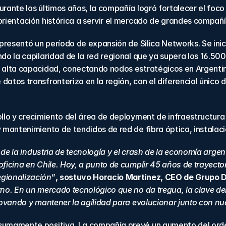
urante los últimos años, la compañía logró fortalecer el fo
orientación histórica a servir el mercado de grandes compañí
epresentó un período de expansión de Silica Networks. Se ini
do la capilaridad de la red regional que ya supera los 16.500
 alta capacidad, conectando nodos estratégicos en Argentina,
atos transfronterizo en la región, con el diferencial único d
ollo y crecimiento del área de deployment de infraestructura
 mantenimiento de tendidos de red de fibra óptica, instalació
al de la industria de tecnología y el crash de la economía arg
ficina en Chile. Hoy, a punto de cumplir 45 años de trayector
egionalización
”
, sostuvo Horacio Martínez, CEO de Grupo D
no. En un mercado tecnológico que no da tregua, la clave del
novando y mantener la agilidad para evolucionar junto con nue
 sumamente positiva. La compañía prevé un aumento del orden