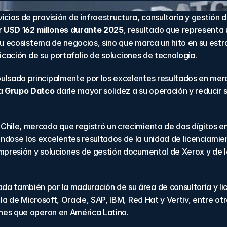
vicios de provisión de infraestructura, consultoría y gestión 
r USD 162 millones durante 2025
, resultado que representa 
e su ecosistema de negocios, sino que marca un hito en su est
ificación de su portafolio de soluciones de tecnología.
ulsado principalmente por los excelentes resultados en merc
a 
Grupo Datco
 darle mayor solidez a su operación y reducir 
hile, mercado que registró un crecimiento de dos dígitos en 
ose los excelentes resultados de la unidad de licenciamiento
mpresión y soluciones de gestión documental de Xerox y de lo
ada también por la maduración de su área de consultoría y l
la de Microsoft, Oracle, SAP, IBM, Red Hat y Vertiv, entre ot
ones que operan en América Latina.