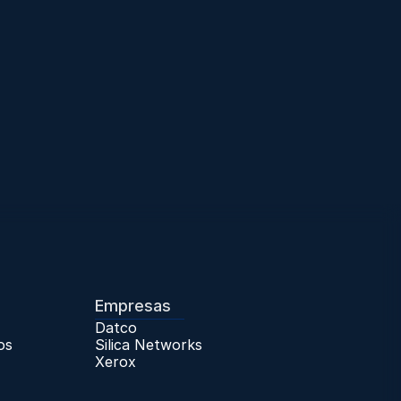
Empresas
Datco
os 
Silica Networks
os
Xerox
Trabaja con Nosotros