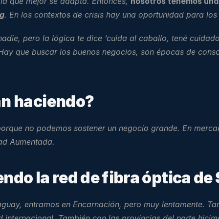
 la que mejor se adapta. Entonces, 
nosotros tenemos una e
ng
. En los contextos de crisis hay una oportunidad para los 
e, pero la lógica te dice ‘cuida al caballo, tené cuidado c
 Hay que buscar los buenos negocios, son épocas de conso
tán haciendo?
, porque no podemos sostener un negocio grande. En merc
dad Aumentada.
do la red de fibra óptica de
aguay, entramos en Encarnación, pero muy lentamente. Tam
 internacional. También con las provincias del norte hici