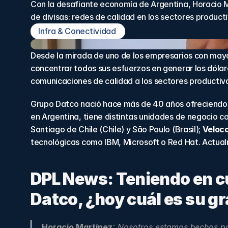
Con la desafiante economía de Argentina, Horacio M
de divisas: redes de calidad en los sectores producti
Infra & Conectividad 
Desde la mirada de uno de los empresarios con mayo
concentrar todos sus esfuerzos en generar los dólar
comunicaciones de calidad a los sectores productivo
Grupo Datco nació hace más de 40 años ofreciendo i
en Argentina, tiene distintas unidades de negocio c
Santiago de Chile (Chile) y São Paulo (Brasil); 
Veloc
tecnológicas como IBM, Microsoft o Red Hat. Actualm
DPL News: Teniendo en c
Datco, ¿hoy cuál es su g
Horacio Martínez
: Nosotros estamos hechos par