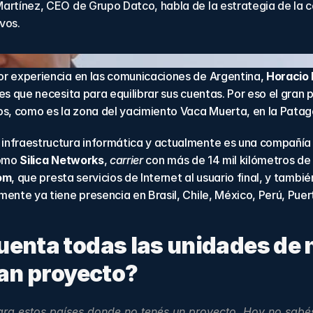
artínez, CEO de Grupo Datco, habla de la estrategia de la 
vos.
r experiencia en las comunicaciones de Argentina, 
Horacio 
es que necesita para equilibrar sus cuentas. Por eso el gra
s, como es la zona del yacimiento Vaca Muerta, en la Patagon
nfraestructura informática y actualmente es una compañía q
omo 
Silica Networks
, 
carrier
 con más de 14 mil kilómetros de 
om
, que presta servicios de Internet al usuario final, y tambi
ente ya tiene presencia en Brasil, Chile, México, Perú, Puer
uenta todas las unidades de 
ran proyecto?
a estos países donde no tenés un proyecto. Hoy no sabés si