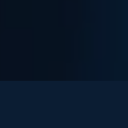
Transformamos
datos
dispersos
en
información
clara
para
entender
el