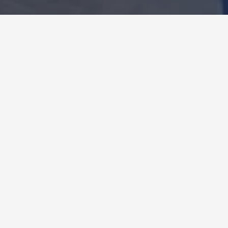
S/4HANA
 integramos en un solo sistema todas las op
ertos, permitiéndole contar con información de gestió
Más casos de éxito