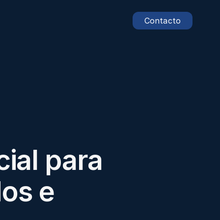
Contacto
ial para 
os e 