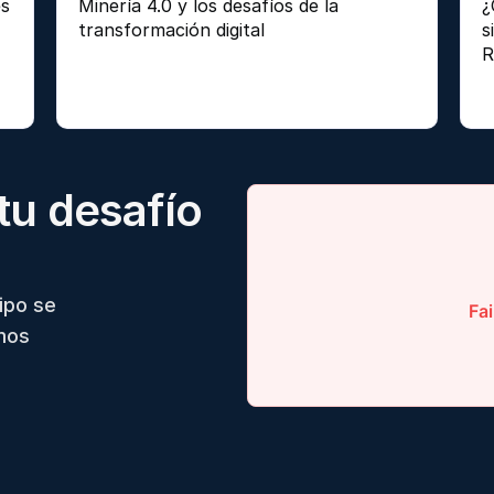
s 
Minería 4.0 y los desafíos de la 
¿
transformación digital 
s
R
tu desafío
ipo se
mos