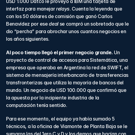
USD 1.000 Datco le proveyó a IBM una tarjeta de 
interfaz para manejar 
relays
. Cuenta la leyenda que 
con los 50 dólares de comisión que ganó Carlos 
Benavídez por ese 
deal 
se compró un sobretodo que le 
dio “percha” para abrochar unos cuantos negocios en 
los años siguientes.
Al poco tiempo llegó el primer negocio grande.
 Un 
proyecto de control de accesos para Sistemática, una 
empresa que operaba en Argentina la red de SWIFT, el 
sistema de mensajería interbancario de transferencias 
transfronterizas que utiliza la mayoría de bancos del 
mundo. Un negocio de USD 100.000 que confirmó que 
la apuesta por la incipiente industria de la 
computación tenía sentido.
Para ese momento, el equipo ya había sumado 5 
técnicos, a la oficina de Viamonte de Planta Baja se le 
sumaron las del 1ero C y D y los demos que hacían con 