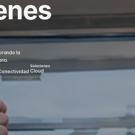
nes 
rando la 
rio.
Soluciones
Cloud  
 Conectividad 