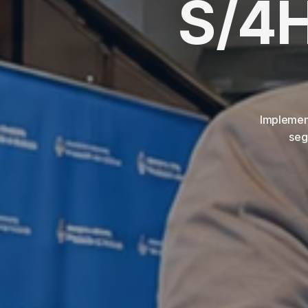
S/4H
Implemen
seg