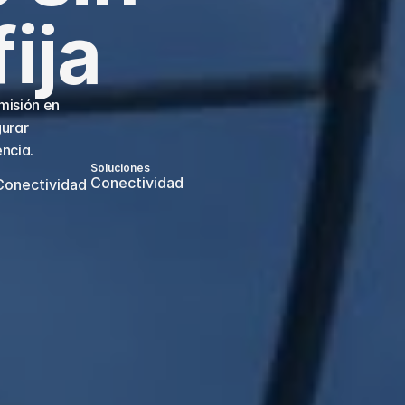
ija
isión en 
urar 
encia.
Soluciones
Conectividad 
 Conectividad 