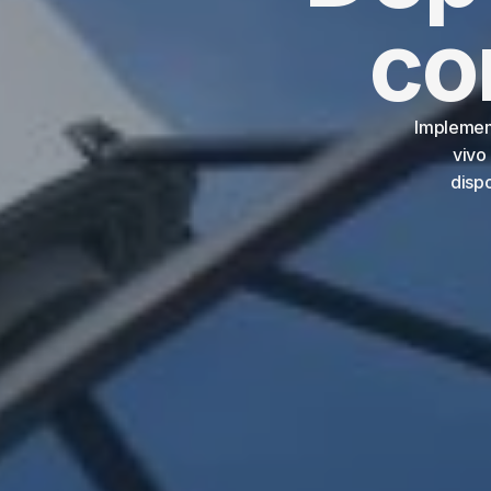
co
Implement
vivo
dispo