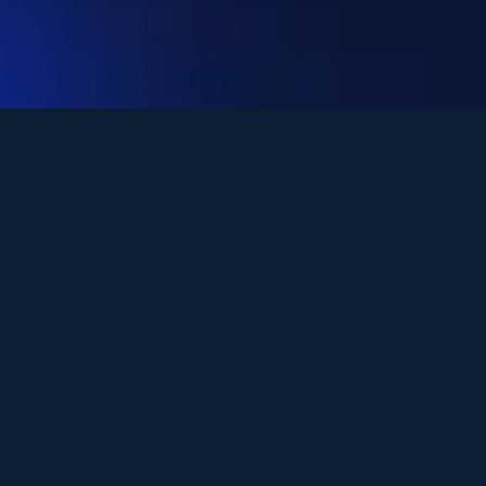
Vive
una
experiencia
parrillera
única
mientras
descubres
cómo
llevar
IA
a
tu
negocio.