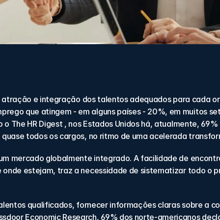
o, atração e integração dos talentos adequados para cada o
prego que atingem - em alguns países - 20%, em muitos se
o o The HR Digest , nos Estados Unidos há, atualmente, 69% 
 quase todos os cargos, no ritmo de uma acelerada transfor
m mercado globalmente integrado. A facilidade de encontra
onde estejam, traz a necessidade de sistematizar todo o pr
lentos qualificados, fornecer informações claras sobre a c
ssdoor Economic Research, 69% dos norte-americanos decla