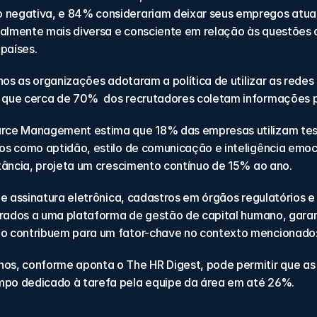
negativa, e 84% considerariam deixar seus empregos atuai
lmente mais diversa e consciente em relação às questões 
países.
nos as organizações adotaram a política de utilizar as redes 
que cerca de 70%  dos recrutadores coletam informações p
rce Management estima que 18% das empresas utilizam test
os como aptidão, estilo de comunicação e inteligência emoci
tância, projeta um crescimento contínuo de 15% ao ano.
e assinatura eletrônica, cadastros em órgãos regulatórios e t
egrados a uma plataforma de gestão de capital humano, gar
o contribuem para um fator-chave no contexto mencionado:
os, conforme aponta o The HR Digest, pode permitir que as
po dedicado à tarefa pela equipe da área em até 26%.