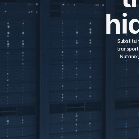
hi
Substitu
transport
Nutanix,