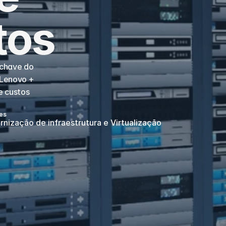
tos
chave do 
Lenovo + 
 custos 
es
nização de infraestrutura e Virtualização