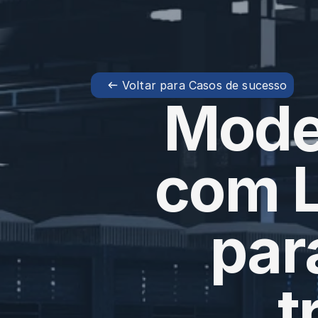
Voltar para Casos de sucesso
Moder
com L
par
t