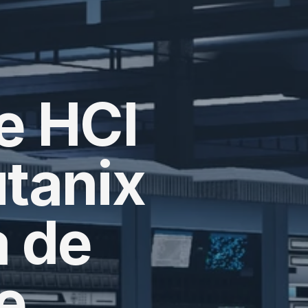
 HCI 
anix 
 de 
 