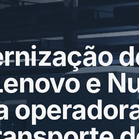
nização de
enovo e Nut
a operadora
ransporte de